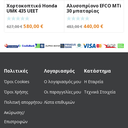
Χορτοκοπτικό Honda
Αλυσοπρίονο EFCO MTi
UMK 435 UEET
30 μπαταρίας
Original
Η
Original
Η
580,00
€
440,00
€
627,00
€
483,00
€
price
τρέχουσα
price
τρέχουσα
was:
τιμή
was:
τιμή
627,00 €.
είναι:
483,00 €.
είναι:
580,00 €.
440,00 €.
Πολιτικές
Λογαριασμός
Κατάστημα
Όροι Cookies
Ο λογαριασμός μου
Η Εταιρεία
Όροι Χρήσης
Οι παραγγελίες μου
Τεχνικά Στοιχεία
Πολιτική απορρήτου
Λίστα επιθυμιών
Ακύρωσης/
Επιστροφών