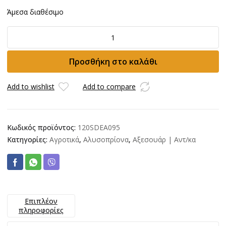
Άμεσα διαθέσιμο
Λάμα
OREGON
30cm
Προσθήκη στο καλάθι
3/8-
1.3mm-
45
Add to wishlist
Add to compare
ΟΔΗΓΟΥΣ
ποσότητα
Κωδικός προϊόντος:
120SDEA095
Κατηγορίες:
Αγροτικά
,
Αλυσοπρίονα
,
Αξεσουάρ | Αντ/κα
Επιπλέον
πληροφορίες