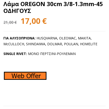
Λάμα OREGON 30cm 3/8-1.3mm-45
ΟΔΗΓΟΥΣ
Original
Η
17,00
€
21,00
€
price
τρέχουσα
was:
τιμή
ΓΙΑ ΑΛΥΣΟΠΡΙΟΝΑ:
HUSQVARNA, OLEOMAC, MAKITA,
21,00 €.
είναι:
McCULLOCH, SHINDAIWA, DOLMAR, POULAN, HOMELITE
17,00 €.
SINGLE RIVET:
ΜΟΝΟ ΠΕΡΤΣΙΝΙ-ΡΟΥΛΕΜΑΝ