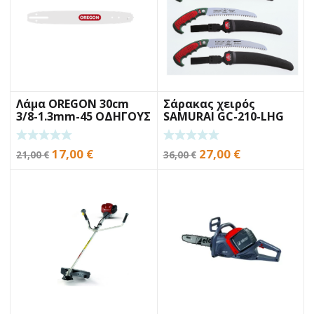
Λάμα OREGON 30cm
Σάρακας χειρός
3/8-1.3mm-45 ΟΔΗΓΟΥΣ
SAMURAI GC-210-LHG
21cm
Original
Η
Original
Η
17,00
€
27,00
€
21,00
€
36,00
€
price
τρέχουσα
price
τρέχουσα
was:
τιμή
was:
τιμή
21,00 €.
είναι:
36,00 €.
είναι:
17,00 €.
27,00 €.