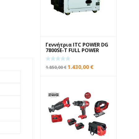
Γεννήτρια ITC POWER DG
7800SE-T FULL POWER
Original
Η
1.430,00
€
1.850,00
€
price
τρέχουσα
was:
τιμή
1.850,00 €.
είναι:
1.430,00 €.