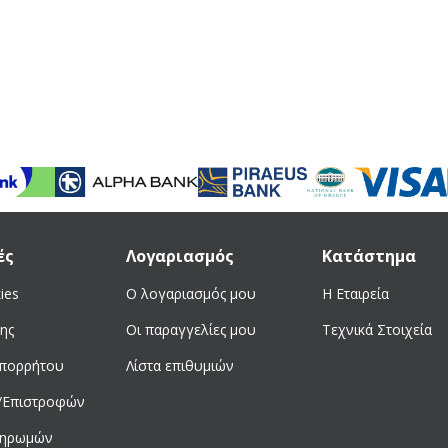
ές
Λογαριασμός
Κατάστημα
ies
Ο λογαριασμός μου
Η Εταιρεία
ης
Οι παραγγελίες μου
Τεχνικά Στοιχεία
απορρήτου
Λίστα επιθυμιών
/Επιστροφών
ληρωμών