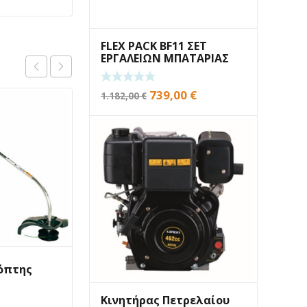
FLEX PACK BF11 ΣΕΤ
ΕΡΓΑΛΕΙΩΝ ΜΠΑΤΑΡΙΑΣ
Original
Η
739,00
€
1.182,00
€
price
τρέχουσα
was:
τιμή
1.182,00 €.
είναι:
739,00 €.
όπτης
Χορτοκοπτικό Efco
Stark 4410T
Κινητήρας Πετρελαίου
409,00
€