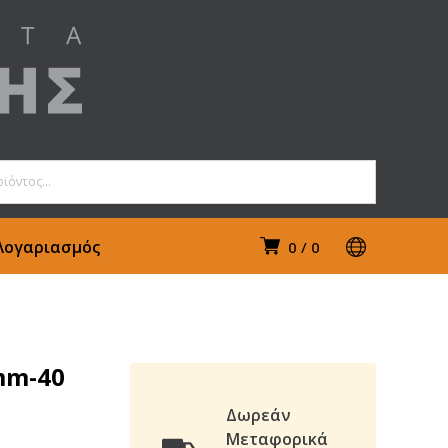
Λογαριασμός
0
0
mm-40
Δωρεάν
Μεταφορικά