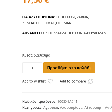
ΓΙΑ ΑΛΥΣΟΠΡΙΟΝΑ:
ECHO,HUSQVARNA,
ZENOAH,OLEOMAC,DOLMAR
ADVANCECUT:
ΠΟΛΛΑΠΛΑ ΠΕΡΤΣΙΝΙΑ-ΡΟΥΛΕΜΑΝ
Άμεσα διαθέσιμο
Λάμα
Προσθήκη στο καλάθι
OREGON
25cm
3/8P-
Add to wishlist
Add to compare
1.3mm-
40
ΟΔΗΓΟΥΣ
Κωδικός προϊόντος:
100SXEA041
ποσότητα
Κατηγορίες:
Αγροτικά
,
Αλυσοπρίονα
,
Αξεσουάρ | Αντ