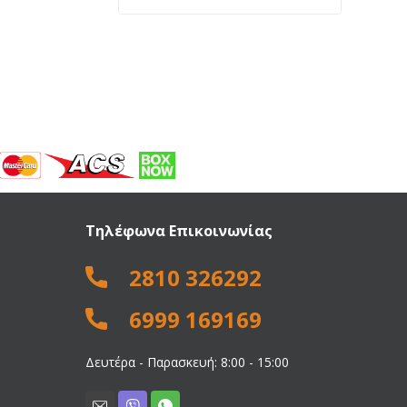
price
τρέχουσα
was:
τιμή
13,50 €.
είναι:
10,90 €.
Τηλέφωνα Επικοινωνίας
2810 326292
6999 169169
Δευτέρα - Παρασκευή: 8:00 - 15:00