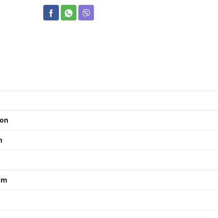
on
m
mm