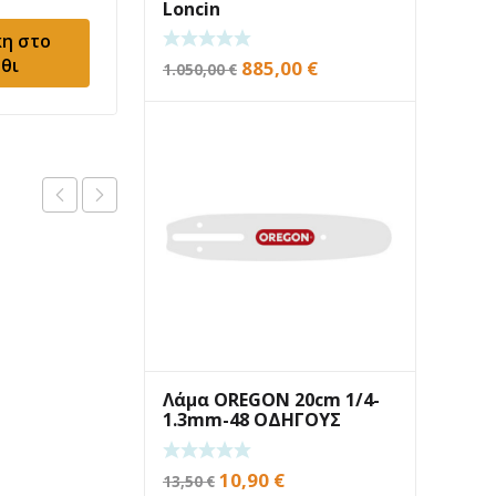
Loncin
LC188FD/U(D460FD/U)
η στο
Προσθήκη στο
Σφήνα
θι
καλάθι
Original
Η
885,00
€
1.050,00
€
price
τρέχουσα
was:
τιμή
1.050,00 €.
είναι:
885,00 €.
Λάμα OREGON 20cm 1/4-
1.3mm-48 ΟΔΗΓΟΥΣ
Original
Η
10,90
€
13,50
€