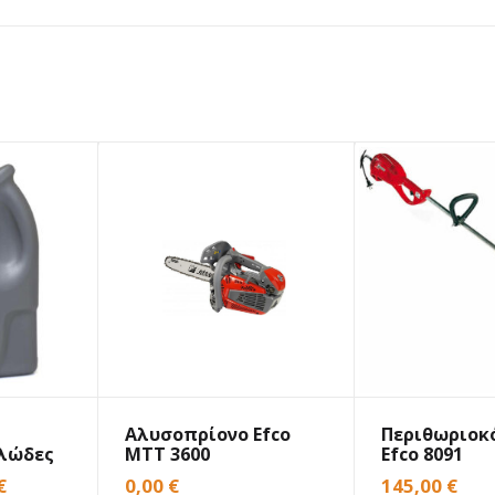
Αλυσοπρίονο Efco
Περιθωριοκ
λώδες
MTT 3600
Efco 8091
€
0,00
€
145,00
€