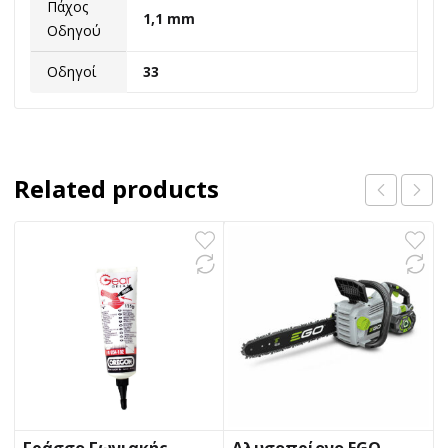
Πάχος
1,1 mm
Οδηγού
Οδηγοί
33
Related products
Γράσσο Γωνιακής
Αλυσοπρίονο EGO