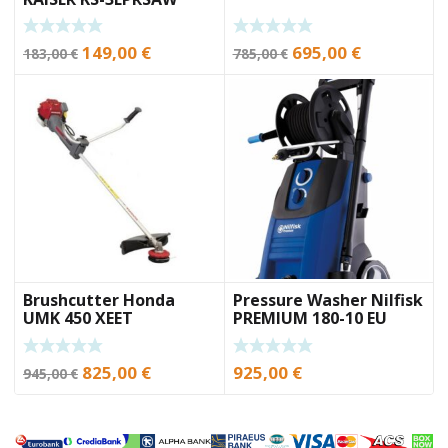
Original
Current
Original
Current
149,00
€
695,00
€
183,00
€
785,00
€
price
price
price
price
was:
is:
was:
is:
183,00 €.
149,00 €.
785,00 €.
695,00 €.
Brushcutter Honda
Pressure Washer Nilfisk
UMK 450 XEET
PREMIUM 180-10 EU
Original
Current
825,00
€
925,00
€
945,00
€
price
price
was:
is:
945,00 €.
825,00 €.