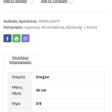
33
Add to wishlist
Add to compare
ΟΔΗΓΟΥΣ
ποσότητα
Κωδικός προϊόντος:
084MLEA041
Κατηγορίες:
Αγροτικά
,
Αλυσοπρίονα
,
Αξεσουάρ | Αντ/κα
Επιπλέον
πληροφορίες
Εταιρεία
Oregon
Μήκος
20 cm
Λάμας
Βήμα
3/8