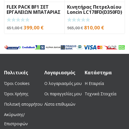
FLEX PACK BF1 ΣΕΤ
Κινητήρας Πετρελαίου
ΕΡΓΑΛΕΙΩΝ ΜΠΑΤΑΡΙΑΣ
Loncin LC178FD(D350FD)
6,7Hp Σφήνα
Original
Η
Original
Η
399,00
€
810,00
€
651,00
€
965,00
€
price
τρέχουσα
price
τρέχουσα
was:
τιμή
was:
τιμή
651,00 €.
είναι:
965,00 €.
είναι:
399,00 €.
810,00 €.
Πολιτικές
Λογαριασμός
Κατάστημα
Όροι Cookies
Ο λογαριασμός μου
Η Εταιρεία
Όροι Χρήσης
Οι παραγγελίες μου
Τεχνικά Στοιχεία
Πολιτική απορρήτου
Λίστα επιθυμιών
Ακύρωσης/
Επιστροφών