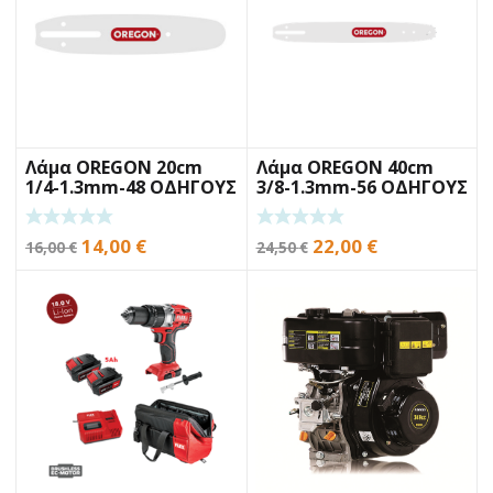
Λάμα OREGON 20cm
Λάμα OREGON 40cm
1/4-1.3mm-48 ΟΔΗΓΟΥΣ
3/8-1.3mm-56 ΟΔΗΓΟΥΣ
Original
Η
Original
Η
14,00
€
22,00
€
16,00
€
24,50
€
price
τρέχουσα
price
τρέχουσα
was:
τιμή
was:
τιμή
16,00 €.
είναι:
24,50 €.
είναι:
14,00 €.
22,00 €.