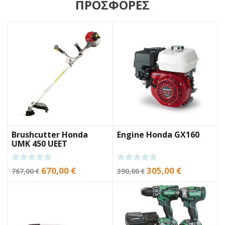
ΠΡΟΣΦΟΡΕΣ
Brushcutter Honda
Engine Honda GX160
UMK 450 UEET
Original
Current
Original
Current
670,00
€
305,00
€
767,00
€
390,00
€
price
price
price
price
was:
is:
was:
is:
767,00 €.
670,00 €.
390,00 €.
305,00 €.