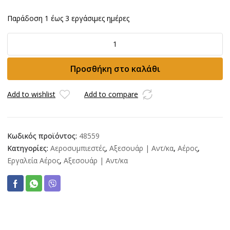
Παράδοση 1 έως 3 εργάσιμες ημέρες
KAWASAKI
άκρο
ταχυσυνδέσμου
Προσθήκη στο καλάθι
1/2
αρσενικό
γίγας
Add to wishlist
Add to compare
ποσότητα
Κωδικός προϊόντος:
48559
Κατηγορίες:
Αεροσυμπιεστές
,
Αξεσουάρ | Αντ/κα
,
Αέρος
,
Εργαλεία Αέρος
,
Αξεσουάρ | Αντ/κα