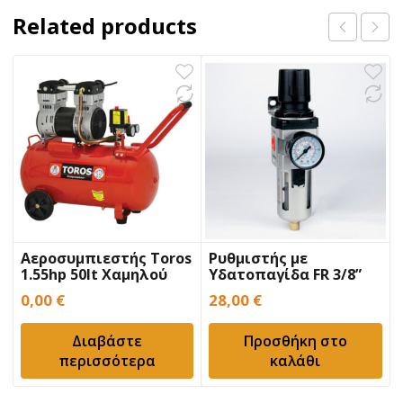
Related products
Αεροσυμπιεστής Toros
Ρυθμιστής με
1.55hp 50lt Χαμηλού
Υδατοπαγίδα FR 3/8”
Θορύβου
BULLE
0,00
€
28,00
€
Διαβάστε
Προσθήκη στο
περισσότερα
καλάθι