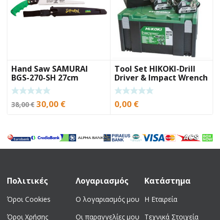
Hand Saw SAMURAI
Tool Set HIKOKI-Drill
BGS-270-SH 27cm
Driver & Impact Wrench
18V
Original
Current
30,00
€
0,00
€
38,00
€
price
price
was:
is:
38,00 €.
30,00 €.
Πολιτικές
Λογαριασμός
Κατάστημα
Όροι Cookies
Ο λογαριασμός μου
Η Εταιρεία
Όροι Χρήσης
Οι παραγγελίες μου
Τεχνικά Στοιχεία