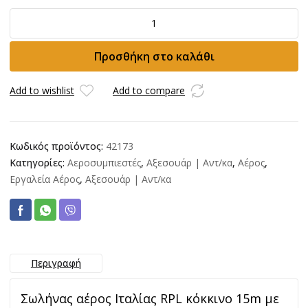
Σωλήνας
αέρος
15m
Προσθήκη στο καλάθι
RPL
8x10
ποσότητα
Add to wishlist
Add to compare
Κωδικός προϊόντος:
42173
Κατηγορίες:
Αεροσυμπιεστές
,
Αξεσουάρ | Αντ/κα
,
Αέρος
,
Εργαλεία Αέρος
,
Αξεσουάρ | Αντ/κα
Περιγραφή
Σωλήνας αέρος Ιταλίας RPL κόκκινο 15m με