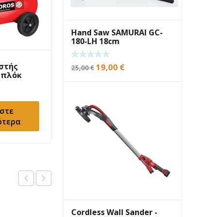
Hand Saw SAMURAI GC-
180-LH 18cm
Original
Current
στής
Αεροσυμπιεστής
19,00
€
25,00
€
μπλόκ
Toros 3hp 200lt
price
price
0lt
659,00
€
was:
is:
25,00 €.
19,00 €.
στε
Προσθήκη στο
ότερα
καλάθι
Cordless Wall Sander -