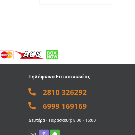
price
price
was:
is:
505,00 €.
400,00 €.
Τηλέφωνα Επικοινωνίας
2810 326292
6999 169169
Δευτέρα - Παρασκευή: 8:00 - 15:00