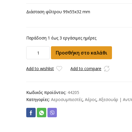
Διάσταση φίλτρου 99x55x32 mm
Παράδοση 1 έως 3 εργάσιμες ημέρες
Φίλτρο
Προσθήκη στο καλάθι
πλήρες
κεφαλής
Α30/
Add to wishlist
Add to compare
Α50/
Α56
ποσότητα
Κωδικός προϊόντος:
44205
Κατηγορίες:
Αεροσυμπιεστές
,
Αέρος
,
Αξεσουάρ | Αντ/