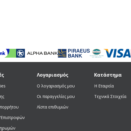
ές
Λογαριασμός
Κατάστημα
ies
Ο λογαριασμός μου
Η Εταιρεία
ης
Οι παραγγελίες μου
Τεχνικά Στοιχεία
απορρήτου
Λίστα επιθυμιών
/Επιστροφών
ληρωμών