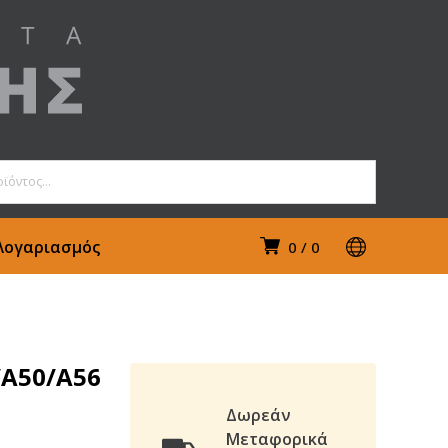
Λογαριασμός
0
0
/Α50/Α56
Δωρεάν
Μεταφορικά