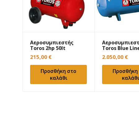
Αεροσυμπιεστής
Αεροσυμπιεσ
Toros 2hp 50lt
Toros Blue Lin
Μονομπλόκ Λαδιού
500lt
215,00
€
2.050,00
€
Προσθήκη στο
Προσθήκη
καλάθι
καλάθ