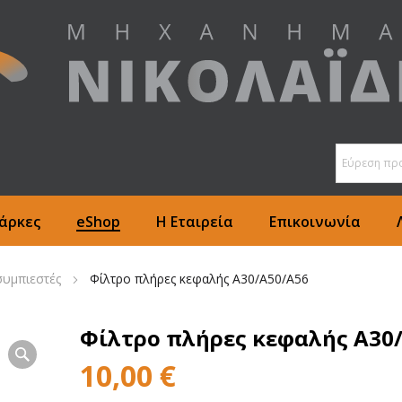
άρκες
eShop
Η Εταιρεία
Επικοινωνία
υμπιεστές
Φίλτρο πλήρες κεφαλής Α30/Α50/Α56
Φίλτρο πλήρες κεφαλής Α30
10,00
€