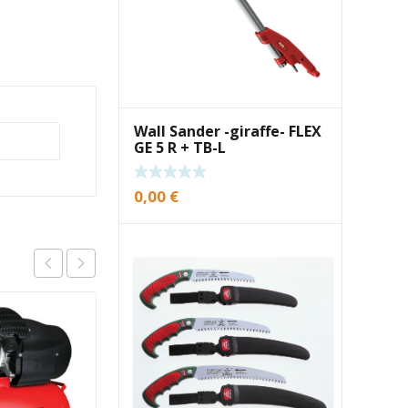
Wall Sander -giraffe- FLEX
GE 5 R + TB-L
0,00
€