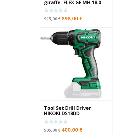
giraffe- FLEX GE MH 18.0-
EC/5.0+MH-R
Original
Current
898,00
€
915,00
€
price
price
was:
is:
915,00 €.
898,00 €.
Tool Set Drill Driver
HIKOKI DS18DD
Original
Current
400,00
€
505,00
€