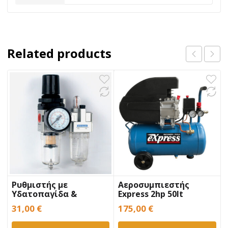
Related products
Ρυθμιστής με
Αεροσυμπιεστής
Υδατοπαγίδα &
Express 2hp 50lt
Ελαιωτήρας MINI FR+L
Μονομπλόκ
31,00
€
175,00
€
1/4” BULLE