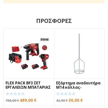
ΠΡΟΣΦΟΡΕΣ
FLEX PACK BF3 ΣΕΤ
Εξάρτημα αναδευτήρα
ΕΡΓΑΛΕΙΩΝ ΜΠΑΤΑΡΙΑΣ
Μ14 κόλλας-
αρμόστοκου BENMAN
KR120M
Original
Η
Original
Η
489,00
€
30,00
€
786,00
€
42,00
€
price
τρέχουσα
price
τρέχουσα