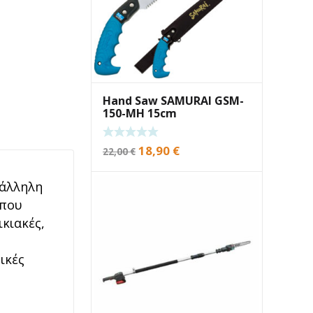
Hand Saw SAMURAI GSM-
150-MH 15cm
Original
Current
18,90
€
22,00
€
price
price
was:
is:
τάλληλη
22,00 €.
18,90 €.
όπου
ικιακές,
ικές