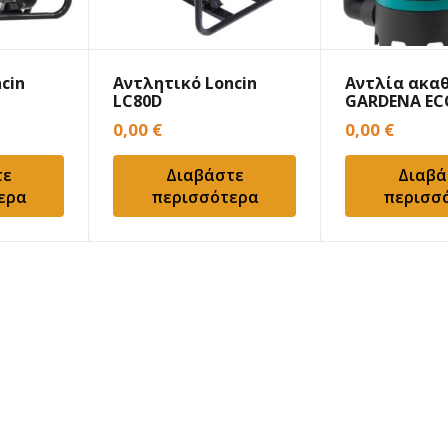
cin
Αντλητικό Loncin
Αντλία ακα
LC80D
GARDENA ECO
8800
0,00
€
0,00
€
τε
Διαβάστε
Διαβά
ερα
περισσότερα
περισσ