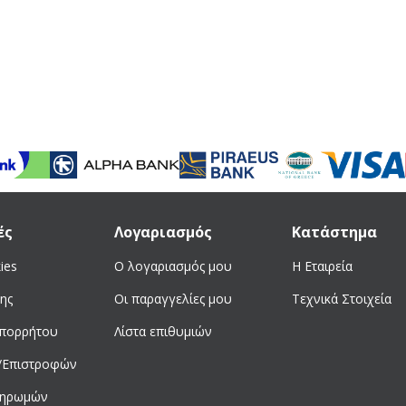
ές
Λογαριασμός
Κατάστημα
ies
Ο λογαριασμός μου
Η Εταιρεία
ης
Οι παραγγελίες μου
Τεχνικά Στοιχεία
απορρήτου
Λίστα επιθυμιών
/Επιστροφών
ληρωμών