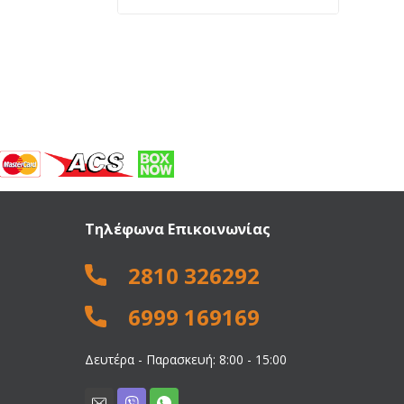
price
price
was:
is:
945,00 €.
825,00 €.
Τηλέφωνα Επικοινωνίας
2810 326292
6999 169169
Δευτέρα - Παρασκευή: 8:00 - 15:00