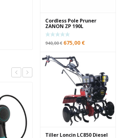
Cordless Pole Pruner
ZANON ZP 190L
Original
Current
675,00
€
940,00
€
price
price
was:
is:
940,00 €.
675,00 €.
Tiller Loncin LC850 Diesel