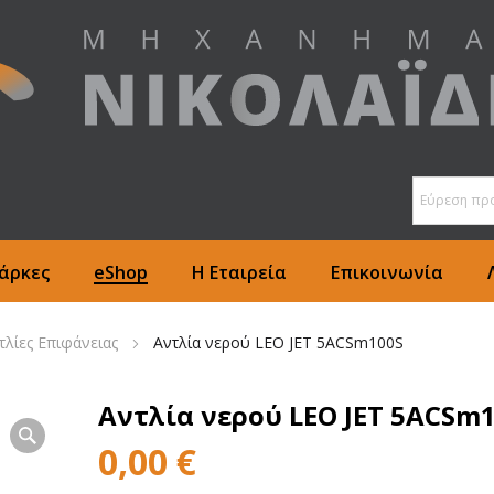
άρκες
eShop
Η Εταιρεία
Επικοινωνία
τλίες Επιφάνειας
Αντλία νερού LEO JET 5ACSm100S
Αντλία νερού LEO JET 5ACSm
0,00
€