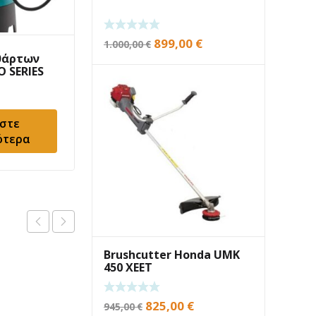
Original
Current
899,00
€
1.000,00
€
θάρτων
Αντλητικό Lianlong
price
price
 SERIES
LLQDZ50-100
was:
is:
300,00
€
1.000,00 €.
899,00 €.
στε
Προσθήκη στο
ότερα
καλάθι
Brushcutter Honda UMK
450 XEET
Original
Current
825,00
€
945,00
€