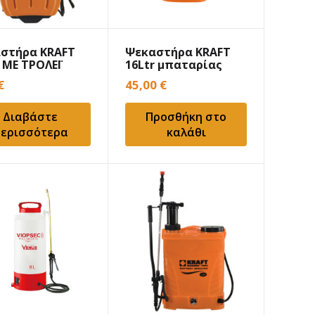
στήρα KRAFT
Ψεκαστήρα KRAFT
 ΜΕ ΤΡΟΛΕΪ
16Ltr μπαταρίας
αρίας λιθίου
€
45,00
€
Διαβάστε
Προσθήκη στο
ερισσότερα
καλάθι