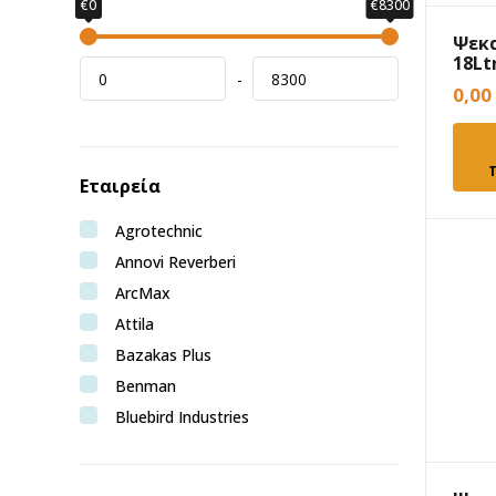
€0
€8300
Ψεκ
18Lt
-
0,00
Εταιρεία
Agrotechnic
Annovi Reverberi
ArcMax
Attila
Bazakas Plus
Benman
Bluebird Industries
Bormann Pro
Bruntoil