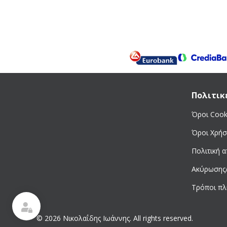
Robin
Rover Pompe
Rupes
Ruris
Samurai
Shindaiwa
SKIL
Πολιτικ
Sucko
Όροι Cook
Talan
Όροι Χρήσ
Tecomec
Tellarini
Πολιτική 
Toros
Ακύρωσης
Total
Τρόποι π
Unimac
Viopsec
© 2026 Νικολαΐδης Ιωάννης. All rights reserved.
Viper