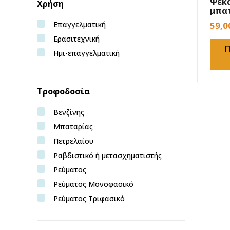
Ψεκ
Χρήση
Bulle
μπα
προ
Castelgarden
Επαγγελματική
59,
16Ltr
Craftop
Ερασιτεχνική
Π
Deca
Ημι-επαγγελματική
Echo
Efco
Τροφοδοσία
EGO
Epoca
Βενζίνης
Express
Μπαταρίας
Ferm
Πετρελαίου
FF GROUP
Ραβδιστικό ή μετασχηματιστής
Flex
Ρεύματος
Galaxy Safety
Ρεύματος Μονοφασικό
Gardena
Ρεύματος Τριφασικό
Geotec
Αμόλυβδη Βενζίνη
Golden Chimigal
Κίνηση βούρτσας από ρόδες