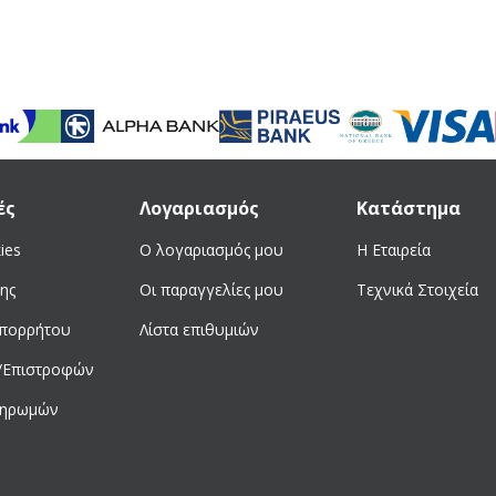
ές
Λογαριασμός
Κατάστημα
ies
Ο λογαριασμός μου
Η Εταιρεία
ης
Οι παραγγελίες μου
Τεχνικά Στοιχεία
απορρήτου
Λίστα επιθυμιών
/Επιστροφών
ληρωμών