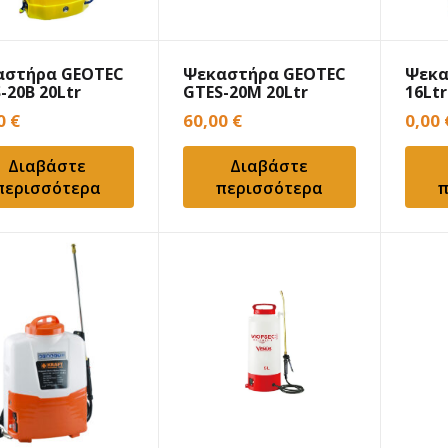
αστήρα GEOTEC
Ψεκαστήρα GEOTEC
Ψεκα
-20B 20Ltr
GTES-20M 20Ltr
16Ltr
ταρίας
μπαταρίας 2 σε 1
μπατ
00
€
60,00
€
0,00
Διαβάστε
Διαβάστε
περισσότερα
περισσότερα
π