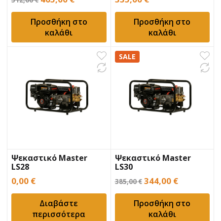
price
τρέχουσα
Προσθήκη στο
Προσθήκη στο
was:
τιμή
καλάθι
καλάθι
512,00 €.
είναι:
465,00 €.
SALE
Ψεκαστικό Master
Ψεκαστικό Master
LS28
LS30
Original
Η
0,00
€
344,00
€
385,00
€
price
τρέχουσα
Διαβάστε
Προσθήκη στο
was:
τιμή
περισσότερα
καλάθι
385,00 €.
είναι: