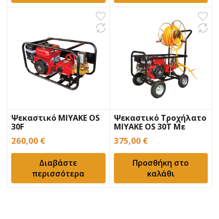
344,00 €.
Ψεκαστικό MIYAKE OS
Ψεκαστικό Τροχήλατο
30F
MIYAKE OS 30T Με
Ανέμη 50m
260,00
€
375,00
€
Διαβάστε
Προσθήκη στο
περισσότερα
καλάθι