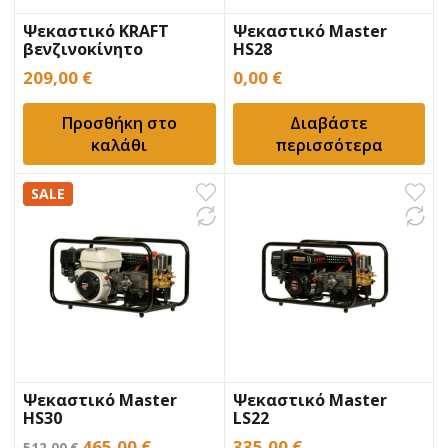
Ψεκαστικό KRAFT
Ψεκαστικό Master
βενζινοκίνητο
HS28
209,00
€
0,00
€
Προσθήκη στο
Διαβάστε
καλάθι
περισσότερα
SALE
Ψεκαστικό Master
Ψεκαστικό Master
HS30
LS22
Original
Η
465,00
€
335,00
€
512,00
€