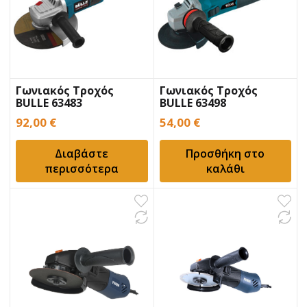
Γωνιακός Τροχός
Γωνιακός Τροχός
BULLE 63483
BULLE 63498
92,00
€
54,00
€
Διαβάστε
Προσθήκη στο
περισσότερα
καλάθι