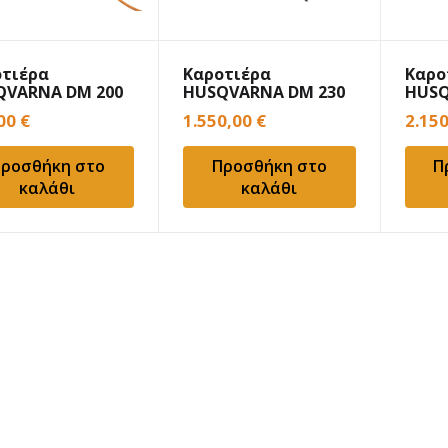
οτιέρα
Καροτιέρα
Καρο
QVARNA DM 200
HUSQVARNA DM 230
HUSQ
1.85kW
με β
,00
€
1.550,00
€
2.15
ροσθήκη στο
Προσθήκη στο
Π
καλάθι
καλάθι