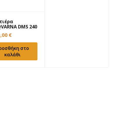
τιέρα
VARNA DMS 240
άση 2.4kW
0,00
€
ροσθήκη στο
καλάθι