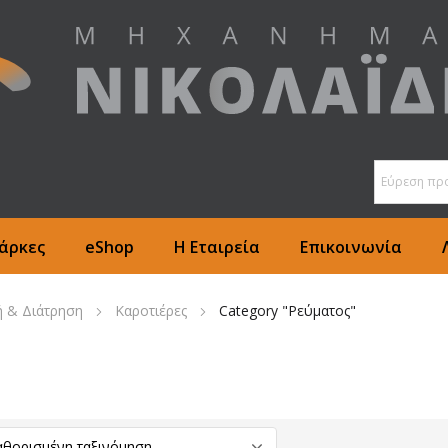
άρκες
eShop
Η Εταιρεία
Επικοινωνία
 & Διάτρηση
Καροτιέρες
Category "Ρεύματος"