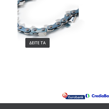
Nilfisk
Nishigaki
Nova
Oase
Oleomac
Oregon
ΔΕΙΤΕ ΤΑ
PA-Made in Italy
Pedrollo
Pentax
Pyramex
Robin
Rover Pompe
Rupes
Ruris
Samurai
Shindaiwa