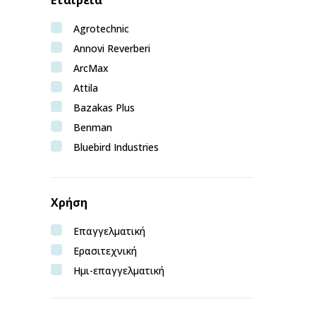
Agrotechnic
Annovi Reverberi
ArcMax
Attila
Bazakas Plus
Benman
Bluebird Industries
Bormann Pro
Bruntoil
Χρήση
Bulle
Castelgarden
Επαγγελματική
Craftop
Ερασιτεχνική
Deca
Ημι-επαγγελματική
Echo
Efco