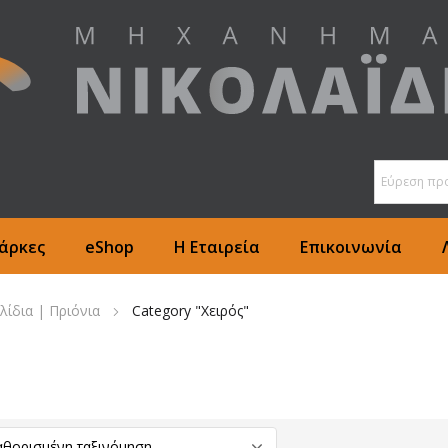
άρκες
eShop
Η Εταιρεία
Επικοινωνία
λίδια | Πριόνια
Category "Χειρός"