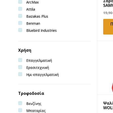
Σάρα
ArcMax
SAMU
Attila
MH 
19,90
Bazakas Plus
Benman
Π
Bluebird Industries
Bormann Pro
Bruntoil
Χρήση
Bulle
Castelgarden
Επαγγελματική
Craftop
Ερασιτεχνική
Deca
Ημι-επαγγελματική
Echo
Efco
Τροφοδοσία
EGO
Epoca
Ψαλ
Βενζίνης
WOLF
Express
Μπαταρίας