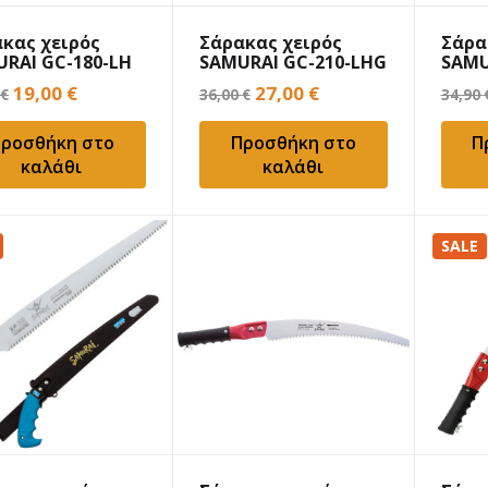
κας χειρός
Σάρακας χειρός
Σάρα
RAI GC-180-LH
SAMURAI GC-210-LHG
SAMU
m
21cm
24cm
Original
Η
Original
Η
19,00
€
27,00
€
€
36,00
€
34,90
price
τρέχουσα
price
τρέχουσα
ροσθήκη στο
Προσθήκη στο
Π
was:
τιμή
was:
τιμή
καλάθι
καλάθι
25,00 €.
είναι:
36,00 €.
είναι:
19,00 €.
27,00 €.
SALE