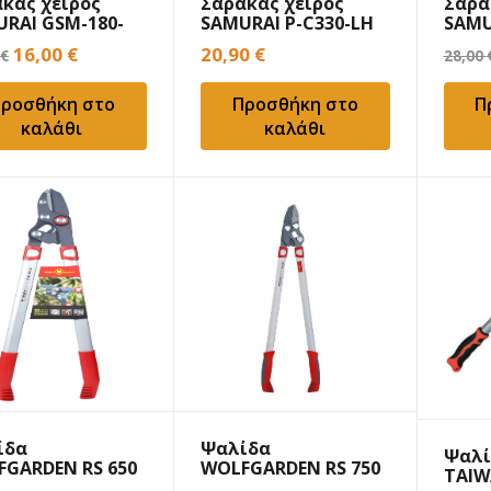
κας χειρός
Σάρακας χειρός
Σάρα
RAI GSM-180-
SAMURAI P-C330-LH
SAMU
18cm
33cm
35cm
Original
Η
16,00
€
20,90
€
€
28,00
price
τρέχουσα
ροσθήκη στο
Προσθήκη στο
Π
was:
τιμή
καλάθι
καλάθι
19,90 €.
είναι:
16,00 €.
ίδα
Ψαλίδα
Ψαλί
GARDEN RS 650
WOLFGARDEN RS 750
TAIW