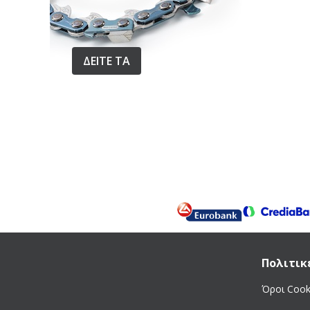
Oase
Oleomac
Oregon
ΔΕΙΤΕ ΤΑ
PA-Made in Italy
Pedrollo
Pentax
Pyramex
Robin
Rover Pompe
Rupes
Ruris
Samurai
Shindaiwa
SKIL
Πολιτικ
Sucko
Όροι Cook
Talan