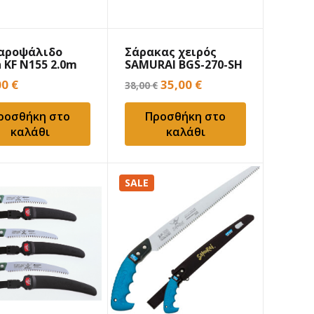
αροψάλιδο
Σάρακας χειρός
 KF N155 2.0m
SAMURAI BGS-270-SH
27cm
Original
Η
00
€
35,00
€
38,00
€
price
τρέχουσα
ροσθήκη στο
Προσθήκη στο
was:
τιμή
καλάθι
καλάθι
38,00 €.
είναι:
35,00 €.
SALE