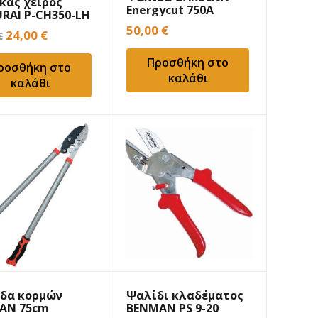
κας χειρός
Energycut 750A
RAI P-CH350-LH
50,00
€
Original
Η
24,00
€
€
price
τρέχουσα
Προσθήκη στο
ροσθήκη στο
was:
τιμή
καλάθι
καλάθι
28,00 €.
είναι:
24,00 €.
δα κορμών
Ψαλίδι κλαδέματος
AN 75cm
BENMAN PS 9-20