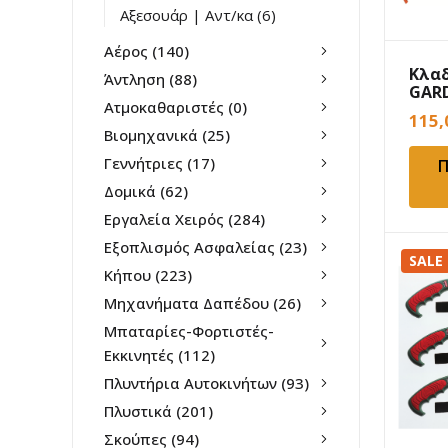
Αξεσουάρ | Αντ/κα
(6)
Αέρος
(140)
Κλα
Άντληση
(88)
GAR
Ατμοκαθαριστές
(0)
Τηλ
115
Star
Βιομηχανικά
(25)
Γεννήτριες
(17)
Π
Δομικά
(62)
Εργαλεία Χειρός
(284)
Εξοπλισμός Ασφαλείας
(23)
SALE
Κήπου
(223)
Μηχανήματα Δαπέδου
(26)
Μπαταρίες-Φορτιστές-
Εκκινητές
(112)
Πλυντήρια Αυτοκινήτων
(93)
Πλυστικά
(201)
Σκούπες
(94)