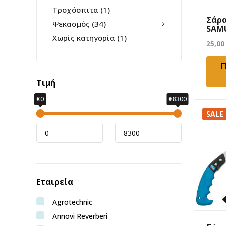
Τροχόσπιτα
(1)
Σάρα
Ψεκασμός
(34)
SAMU
18c
Χωρίς κατηγορία
(1)
25,00
Π
Τιμή
€0
€8300
SALE
-
Εταιρεία
Agrotechnic
Annovi Reverberi