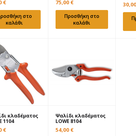
00
€
75,00
€
30,0
ροσθήκη στο
Προσθήκη στο
Π
καλάθι
καλάθι
δι κλαδέματος
Ψαλίδι κλαδέματος
 1104
LOWE 8104
00
€
54,00
€