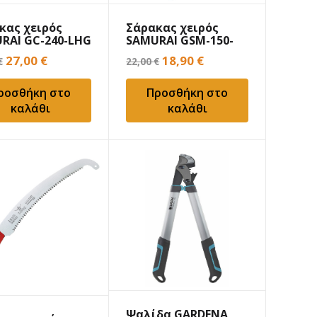
κας χειρός
Σάρακας χειρός
RAI GC-240-LHG
SAMURAI GSM-150-
MH 15cm
Original
Η
Original
Η
27,00
€
18,90
€
€
22,00
€
price
τρέχουσα
price
τρέχουσα
ροσθήκη στο
Προσθήκη στο
was:
τιμή
was:
τιμή
καλάθι
καλάθι
34,90 €.
είναι:
22,00 €.
είναι:
27,00 €.
18,90 €.
Ψαλίδα GARDENA