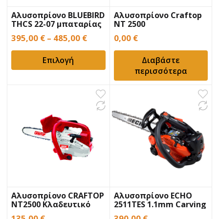
Αλυσοπρίονο BLUEBIRD
Αλυσοπρίονο Craftop
THCS 22-07 μπαταρίας
NT 2500
395,00
€
–
485,00
€
0,00
€
Επιλογή
Διαβάστε
περισσότερα
Αλυσοπρίονο CRAFTOP
Αλυσοπρίονο ECHO
NT2500 Κλαδευτικό
2511TES 1.1mm Carving
135,00
€
390,00
€