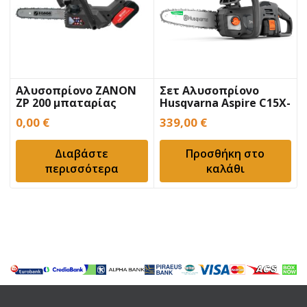
Αλυσοπρίονο ZANON
Σετ Αλυσοπρίονο
ZP 200 μπαταρίας
Husqvarna Aspire C15X-
P4A με μπαταρία
0,00
€
339,00
€
Διαβάστε
Προσθήκη στο
περισσότερα
καλάθι