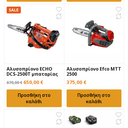
SALE
Αλυσοπρίονο ECHO
Αλυσοπρίονο Efco MTT
DCS-2500T μπαταρίας
2500
Original
Η
650,00
€
375,00
€
670,00
€
price
τρέχουσα
Προσθήκη στο
Προσθήκη στο
was:
τιμή
καλάθι
καλάθι
670,00 €.
είναι:
650,00 €.