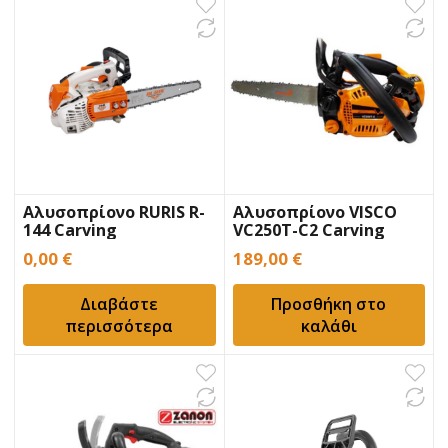
Αλυσοπρίονο RURIS R-
Αλυσοπρίονο VISCO
144 Carving
VC250T-C2 Carving
0,00
€
189,00
€
Διαβάστε
Προσθήκη στο
περισσότερα
καλάθι